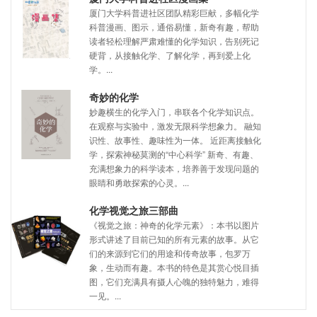
厦门大学科普进社区团队精彩巨献，多幅化学
科普漫画、图示，通俗易懂，新奇有趣，帮助
读者轻松理解严肃难懂的化学知识，告别死记
硬背，从接触化学、了解化学，再到爱上化
学。...
奇妙的化学
妙趣横生的化学入门，串联各个化学知识点。
在观察与实验中，激发无限科学想象力。 融知
识性、故事性、趣味性为一体。 近距离接触化
学，探索神秘莫测的“中心科学” 新奇、有趣、
充满想象力的科学读本，培养善于发现问题的
眼睛和勇敢探索的心灵。...
化学视觉之旅三部曲
《视觉之旅：神奇的化学元素》：本书以图片
形式讲述了目前已知的所有元素的故事。从它
们的来源到它们的用途和传奇故事，包罗万
象，生动而有趣。本书的特色是其赏心悦目插
图，它们充满具有摄人心魄的独特魅力，难得
一见。...