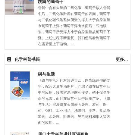
跳舞的葡萄干
雪碧中含有大量的二氧化碳。葡萄干放入雪碧
中后，二氧化碳附着在葡萄干的表面，葡萄干
与二氧化碳气泡整体所受的浮力大于自身重量
令葡萄干上浮；葡萄干浮出水面后，气泡破
裂，葡萄干所受浮力小于自身重量故葡萄干下
沉。上述过程不断重复，我们便能看到葡萄干
在雪碧里上下游动。...
化学科普书籍
更多...
磷与生活
《磷与生活》针对普通大众，以简练通俗的文
字，配合大量生动图片，介绍了磷在日常生活
中的应用，读者容易理解和接受。磷不仅是生
命的元素，而且在日常生活中应用广泛。《磷
与生活》涉及磷在金属表面处理、农药、医
药、饲料、工业用品、洗涤剂、肥料、食品添
加剂、水处理、阻燃剂、光电材料和烟火等方
面的应用。...
厦门大学科普进社区漫画集