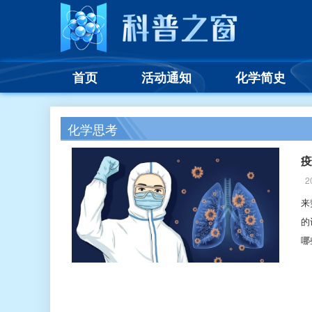
首页
活动通知
化学简史
化学思考
疫
20
来
的
哪