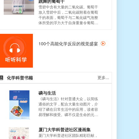
跳舞的葡萄干
雪碧中含有大量的二氧化碳。葡萄干
放入雪碧中后，二氧化碳附着在葡萄
干的表面，葡萄干与二氧化碳气泡整
体所受的浮力大于自身重量令葡萄干
上浮；葡萄干浮出水面后，气泡破
裂，葡萄干所受浮力小于自身重量故
葡萄干下沉。上述过程不断重复，我
100个高能化学反应的视觉盛宴
们便能看到葡萄干在雪碧里上下游
动。...
化学科普书籍
更多...
磷与生活
《磷与生活》针对普通大众，以简练
通俗的文字，配合大量生动图片，介
绍了磷在日常生活中的应用，读者容
易理解和接受。磷不仅是生命的元
素，而且在日常生活中应用广泛。
《磷与生活》涉及磷在金属表面处
厦门大学科普进社区漫画集
理、农药、医药、饲料、工业用品、
厦门大学科普进社区团队精彩巨献，
洗涤剂、肥料、食品添加剂、水处