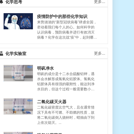
化学思考
更多...
疫情防护中的那些化学知识
来势汹汹的“新型冠状病毒”肆虐全国，
牵动着我们每个人的心。如何科学的
认识病毒，预防病毒并进行有效消灭
病毒？化学在这次战“疫”中，起到哪些
作用？我们从化学的视角，可以了解
哪些知识呢？...
化学实验室
更多...
明矾净水
明矾的成分是十二水合硫酸铝钾，遇
水会水解形成氢氧化铝胶体。氢氧化
铝胶体具有很强的吸附性，能达到净
水目的，但这个过程一般需要数小时
甚至几天。加入小苏打后，碳酸氢根
会促进铝离子水解，迅速产生大量的
二氧化碳灭火器
氢氧化铝沉淀，也就是我们所看到的
二氧化碳密度比空气大，且在通常情
白色絮状物，因此吸附效果非常明
况下具有不可燃、不助燃的性质，故
显。...
将二氧化碳倒入烧杯时，蜡烛由下到
上依次熄灭。...